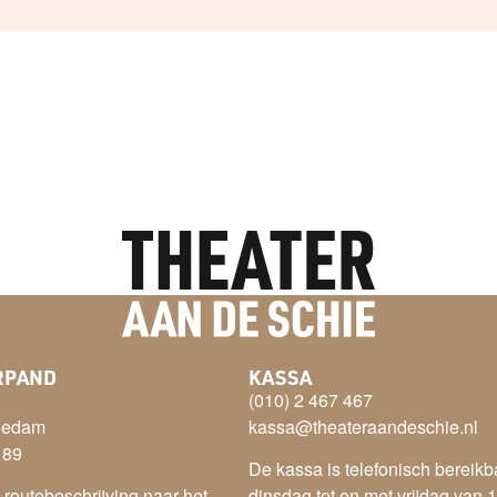
RPAND
KASSA
2
(010) 2 467 467
iedam
kassa@theateraandeschie.nl
 89
De kassa is telefonisch bereikb
e routebeschrijving naar het
dinsdag tot en met vrijdag van 1