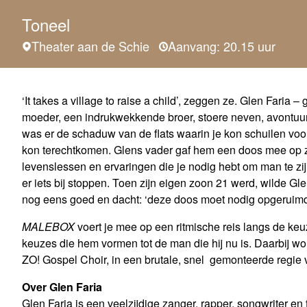
Toneel
Theater aan de Schie
Aanvang: 20.15 uur
‘It takes a village to raise a child’, zeggen ze. Glen Faria
moeder, een indrukwekkende broer, stoere neven, avontuurl
was er de schaduw van de flats waarin je kon schuilen voor
kon terechtkomen. Glens vader gaf hem een doos mee op z
levenslessen en ervaringen die je nodig hebt om man te 
er iets bij stoppen. Toen zijn eigen zoon 21 werd, wilde 
nog eens goed en dacht: ‘deze doos moet nodig opgeruimd
MALEBOX
voert je mee op een ritmische reis langs de keu
keuzes die hem vormen tot de man die hij nu is. Daarbij wor
ZO! Gospel Choir, in een brutale, snel gemonteerde regie 
Over Glen Faria
Glen Faria is een veelzijdige zanger, rapper, songwriter en