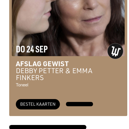
DO 24 SEP
AFSLAG GEWIST
DEBBY PETTER & EMMA
FINKERS
Toneel
BESTEL KAARTEN
MEER INFO →
BEKIJK DE VOLLEDIGE AGENDA →