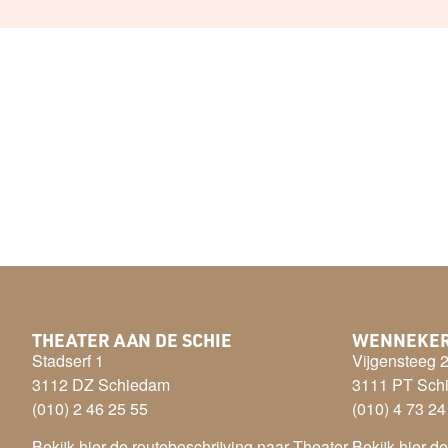
THEATER AAN DE SCHIE
WENNEKE
Stadserf 1
Vijgensteeg 
3112 DZ Schiedam
3111 PT Sch
(010) 2 46 25 55
(010) 4 73 24
Bekijk hier de routebeschrijving naar Theater
Bekijk hier d