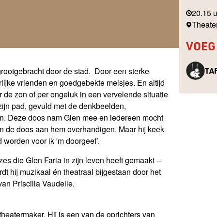
20.15 
Theate
VOEG
 – grootgebracht door de stad. Door een sterke
TAF
ijke vrienden en goedgebekte meisjes. En altijd
 de zon of per ongeluk in een vervelende situatie
ijn pad, gevuld met de denkbeelden,
zijn. Deze doos nam Glen mee en iedereen mocht
Glen de doos aan hem overhandigen. Maar hij keek
 worden voor ik 'm doorgeef’.
zes die Glen Faria in zijn leven heeft gemaakt –
dt hij muzikaal én theatraal bijgestaan door het
van Priscilla Vaudelle.
 theatermaker. Hij is een van de oprichters van