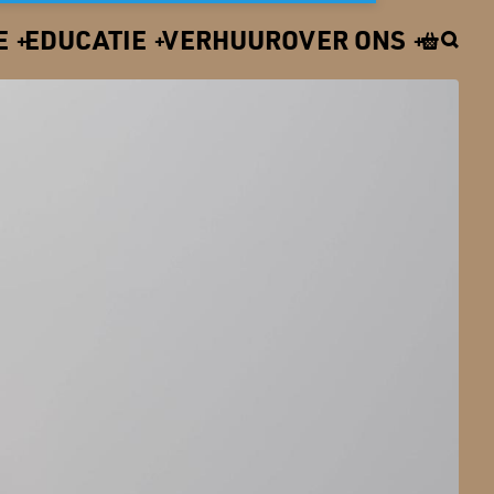
E
EDUCATIE
VERHUUR
OVER ONS