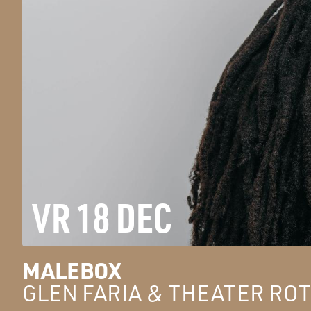
VR 18 DEC
MALEBOX
GLEN FARIA & THEATER R