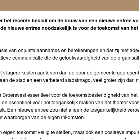
 het recente besluit om de bouw van een nieuwe entree voor 
m de nieuwe entree noodzakelijk is voor de toekomst van h
asis van onjuiste aannames en berekeningen en dat zij niet adeq
atieve communicatie die de geloofwaardigheid van de organisat
enlijk lagere kosten aantonen dan de door de gemeente gepres
aan de stad en een verbeterd stadsimago, veel groter zijn dan
Broersvest essentieel voor de toekomstbestendigheid van het the
nd en essentieel voor het toegankelijk maken van het theater voo
k. Een nieuwe entree zou niet alleen de toegankelijkheid verbe
et waarborgen van de eigen inkomsten.
n eigen toekomst veilig te stellen, maar ook een positieve impul