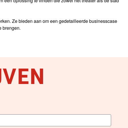
een oplossing te vinden die zowel het theater als de stad
werken. Ze bieden aan om een gedetailleerde businesscase
e brengen.
JVEN