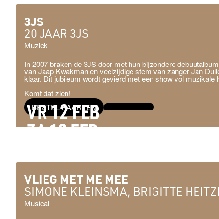
3JS
20 JAAR 3JS
Muziek
In 2007 braken de 3JS door met hun bijzondere debuutalbum ‘
van Jaap Kwakman en veelzijdige stem van zanger Jan Dulles. 
klaar. Dit jubileum wordt gevierd met een show vol muzikale
Komt dat zien!
VR 12 FEB
BESTEL KAARTEN
MEER INFO →
ZA 13 FEB
ZO 14 FEB
VLIEG MET ME MEE
SIMONE KLEINSMA, BRIGITTE HEITZE
Musical