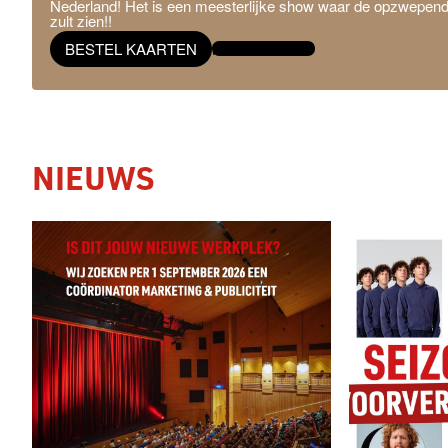
Nederland! Het is een meesterlijke show waar de opzwepende 
zult zien!!
BESTEL KAARTEN
MEER INFO →
NIEUWS