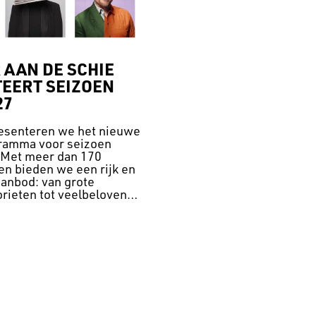
 AAN DE SCHIE
EERT SEIZOEN
27
resenteren we het nieuwe
ramma voor seizoen
Met meer dan 170
en bieden we een rijk en
aanbod: van grote
rieten tot veelbelovend
, en van
nde toneelproducties
ke muziek- en
llingen.