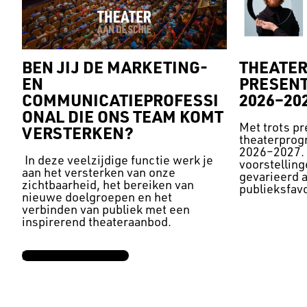
BEN JIJ DE MARKETING-
THEATER
EN
PRESENT
COMMUNICATIEPROFESSI
2026–20
ONAL DIE ONS TEAM KOMT
Met trots p
VERSTERKEN?
theaterprog
2026–2027. 
In deze veelzijdige functie werk je
voorstelling
aan het versterken van onze
gevarieerd 
zichtbaarheid, het bereiken van
publieksfavo
nieuwe doelgroepen en het
nieuw talent
verbinden van publiek met een
indrukwekke
inspirerend theateraanbod.
tot energie
dansvoorste
LEES HIER MEER →
WO 9 JUN