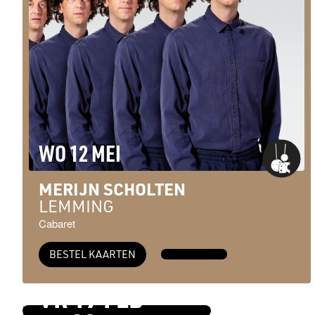
WO 12 MEI
MERIJN SCHOLTEN
LEMMING
Cabaret
BESTEL KAARTEN
MEER INFO →
VR 19 FEB
BEKIJK DE VOLLEDIGE AGENDA →