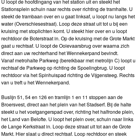
U loopt de hoofdingang van het station uit en steekt het
Stationsplein schuin naar rechts over richting de tramhalte. U
steekt de trambaan over en u gaat linksaf, u loopt nu langs het
water (Overschiesestraat). Loop deze straat uit tot u bij een
kruising met stoplichten komt. U steekt hier over en u loopt
rechtdoor de Boterstraat in. Op de kruising met de Grote Markt
gaat u rechtsaf. U loopt de Ooievaarsbrug over waarna zich
direct aan uw rechterhand het Wennekerpand bevindt.
Vanaf metrohalte Parkweg (bereikbaar met metrolijn C) loopt u
rechtsaf de Parkweg op richting de Spoelingbrug. U loopt
rechtdoor via het Spinhuispad richting de Vijgensteeg. Rechts
van u treft u het Wennekerpand.
Buslijn 51, 54 en 126 en tramlijn 1 en 11 stoppen aan de
Broersvest, direct aan het plein van het Stadserf. Bij de halte
steekt u het voetgangerspad over, richting het halfronde plein,
het Land van Belofte. U loopt het plein over, schuin naar links
de Lange Kerkstraat in. Loop deze straat uit tot aan de Grote
Markt. Hier slaat u direct rechtsaf. Loop rechtdoor en steek