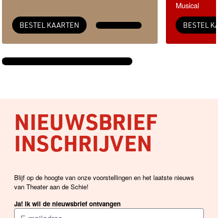
Musical
BESTEL KAARTEN
MEER INFO →
BESTEL K
BEKIJK DE VOLLEDIGE AGENDA →
NIEUWSBRIEF
INSCHRIJVEN
Blijf op de hoogte van onze voorstellingen en het laatste nieuws
van Theater aan de Schie!
Ja! Ik wil de nieuwsbrief ontvangen