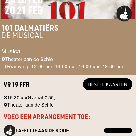
ZO 21 FEB
101 DALMATIËRS
DE MUSICAL
Musical
Theater aan de Schie
Aanvang: 12.00 uur, 14.00 uur, 16.00 uur, 19.30 uur
VR 19 FEB
BESTEL KAARTEN
19.30 uur
vanaf € 55,-
Theater aan de Schie
VOEG EEN ARRANGEMENT TOE:
TAFELTJE AAN DE SCHIE
MEER INFO →