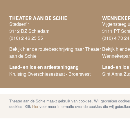
THEATER AAN DE SCHIE
WENNEKE
Stadserf 1
Vijgensteeg 
3112 DZ Schiedam
3111 PT Sch
(010) 2 46 25 55
(010) 4 73 24
Bekijk hier de routebeschrijving naar Theater
Bekijk hier d
aan de Schie
Wennekerpa
Laad- en los en artiesteningang
Laad- en los
Kruising Overschiesestraat - Broersvest
Sint Anna Zus
Theater aan de Schie maakt gebruik van cookies. Wij gebruiken cookies
© Copyright 2026 Theater aan de Schie —
Disclaime
cookies. Klik
hier
voor meer informatie over de cookies die wij gebruike