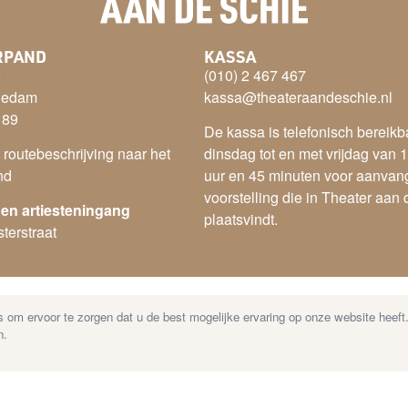
RPAND
KASSA
2
(010) 2 467 467
iedam
kassa@theateraandeschie.nl
 89
De kassa is telefonisch bereikb
e routebeschrijving naar het
dinsdag tot en met vrijdag van 1
nd
uur en 45 minuten voor aanvan
voorstelling die in Theater aan
 en artiesteningang
plaatsvindt.
terstraat
 om ervoor te zorgen dat u de best mogelijke ervaring op onze website heeft
r
–
Cookies
–
Privacy Statement
n.