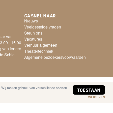
GA SNEL NAAR
Nieuws
Veelgestelde vragen
Steun ons
aar van
Vacatures
3.00 - 16.00
Verhuur algemeen
g van iedere
Theatertechniek
 de Schie
Algemene bezoekersvoorwaarden
. Wij maken gebruik van verschillende soorten
TOESTAAN
WEIGEREN