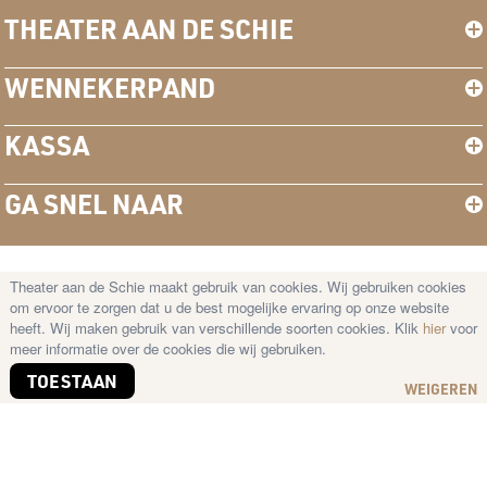
THEATER AAN DE SCHIE
WENNEKERPAND
KASSA
GA SNEL NAAR
Theater aan de Schie maakt gebruik van cookies. Wij gebruiken cookies
© Copyright 2026 Theater aan de Schie —
om ervoor te zorgen dat u de best mogelijke ervaring op onze website
Disclaimer
–
Cookies
–
Privacy Statement
heeft. Wij maken gebruik van verschillende soorten cookies. Klik
hier
voor
meer informatie over de cookies die wij gebruiken.
TOESTAAN
WEIGEREN