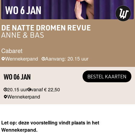
WO 6 JAN
DE NATTE DROMEN REVUE
ANNE & BAS
Cabaret
Wennekerpand
Aanvang: 20.15 uur
WO 06 JAN
BESTEL KAARTEN
20.15 uur
vanaf € 22,50
Wennekerpand
Let op: deze voorstelling vindt plaats in het
Wennekerpand.