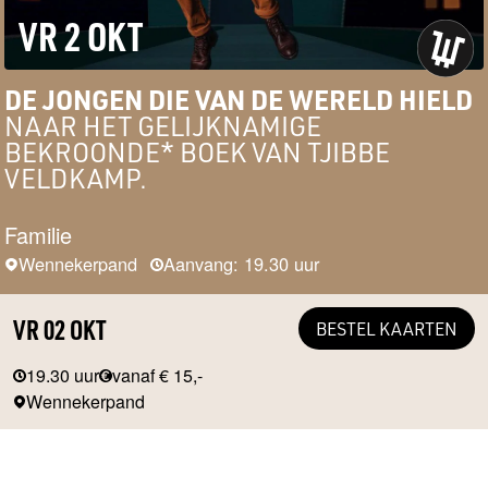
VR 2 OKT
DE JONGEN DIE VAN DE WERELD HIELD
NAAR HET GELIJKNAMIGE
BEKROONDE* BOEK VAN TJIBBE
VELDKAMP.
Familie
Wennekerpand
Aanvang: 19.30 uur
VR 02 OKT
BESTEL KAARTEN
19.30 uur
vanaf € 15,-
Wennekerpand