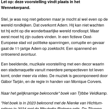
Let op: deze voorstelling vindt plaats in het
Wennekerpand.
Stel, je was nog niet geboren maar je mocht al wel even op de
wereld rondkijken. Dat overkomt Adem. Hij kan niet wachten
tot hij echt op die wonderbaarlijke wereld rondloopt. Maar
eerst moet hij zijn ouders vinden. In een fictieve Oost-
Europese stad vol politieke spanningen, corruptie en gevaar
gaat de 11-jarige Adem op zoektocht. Een spannend en
ontroerend avontuur.
Een beeldende, muzikale voorstelling met een decor waarin
een stadsmaquette vanuit meerdere perspectieven tot leven
komt, onder meer via video. De muziek is gecomponeerd door
Gábor Tarján, en de regie in handen van Monique Corvers.
Naar het gelijknamige bekroonde* boek van Tjibbe Veldkamp.
*Het boek is in 2023 bekroond met de Nienke van Hichtum-
prijsen in 2024 met de Woutertje Pieterse prijs, De Zilveren