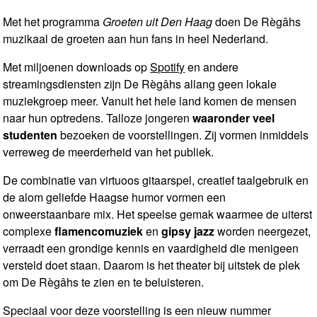
Met het programma
Groeten uit Den Haag
doen De Règâhs
muzikaal de groeten aan hun fans in heel Nederland.
Met miljoenen downloads op
Spotify
en andere
streamingsdiensten zijn De Règâhs allang geen lokale
muziekgroep meer. Vanuit het hele land komen de mensen
naar hun optredens. Talloze jongeren
waaronder veel
studenten
bezoeken de voorstellingen. Zij vormen inmiddels
verreweg de meerderheid van het publiek.
De combinatie van virtuoos gitaarspel, creatief taalgebruik en
de alom geliefde Haagse humor vormen een
onweerstaanbare mix. Het speelse gemak waarmee de uiterst
complexe
flamencomuziek
en
gipsy jazz
worden neergezet,
verraadt een grondige kennis en vaardigheid die menigeen
versteld doet staan. Daarom is het theater bij uitstek de plek
om De Règâhs te zien en te beluisteren.
Speciaal voor deze voorstelling is een nieuw nummer