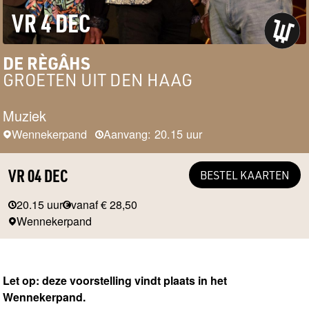
VR 4 DEC
DE RÈGÂHS
GROETEN UIT DEN HAAG
Muziek
Wennekerpand
Aanvang: 20.15 uur
VR 04 DEC
BESTEL KAARTEN
20.15 uur
vanaf € 28,50
Wennekerpand
Let op: deze voorstelling vindt plaats in het
Wennekerpand.