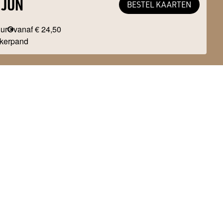
 JUN
BESTEL KAARTEN
uur
vanaf € 24,50
kerpand