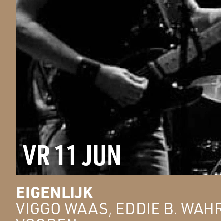
VR 11 JUN
EIGENLIJK
VIGGO WAAS, EDDIE B. WAH