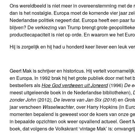
Ons wereldbeeld is niet meer in overeenstemming met de rea
dan is het nostalgie. Europa moet de komende vier jaar z
Nederlandse politiek negeert dat. Europa heeft een paar 
blijven? De verkiezing van Trump brengt grote geopolitie
productiecapaciteit is niet op orde. En waarom we het E
Hij is zorgelijk en hij had u honderd keer liever een leuk v
Geert Mak is schrijver en historicus. Hij vertelt voorname
en Europa. In 1992 brak hij het grote publiek door met het
bestsellers als
Hoe God verdween uit Jorwerd
(1996)
De e
meest uitgeleende boek in de Nederlandse bibliotheken),
zonder John
(2012
), De levens van Jan Six (2016
) en
Grote
jaar verscheen
Wisselwachter
, over Harry Hopkins (in Eur
momenten bepalend is geweest voor de koers van onze ges
in bepaalde opzichten ook weer opvallend actueel. Geert Ma
boek, dat volgens de Volkskrant ‘vintage Mak’ is: omvangri