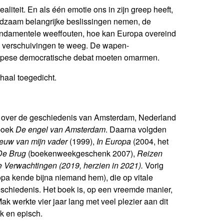
liteit. En als één emotie ons in zijn greep heeft,
eldzaam belangrijke beslissingen nemen, de
fundamentele weeffouten, hoe kan Europa overeind
ke verschuivingen te weeg. De wapen-
uropese democratische debat moeten omarmen.
erhaal toegedicht.
lijk over de geschiedenis van Amsterdam, Nederland
 boek
De engel van Amsterdam
. Daarna volgden
euw van mijn vader
(1999),
In Europa
(2004, het
De Brug
(boekenweekgeschenk 2007),
Reizen
 Verwachtingen (2019, herzien in 2021).
Vorig
opa kende bijna niemand hem), die op vitale
chiedenis. Het boek is, op een vreemde manier,
k werkte vier jaar lang met veel plezier aan dit
jk en episch.