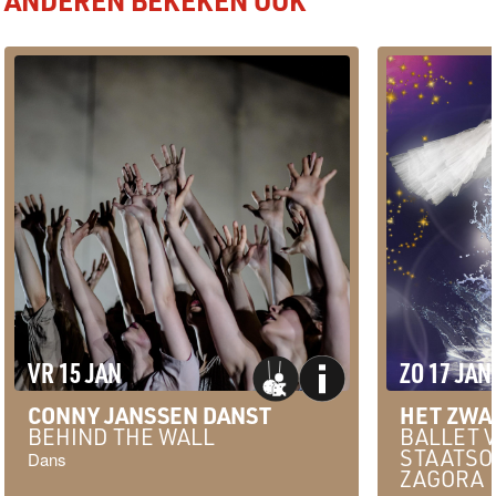
ANDEREN BEKEKEN OOK
VR 15 JAN
ZO 17 JAN
CONNY JANSSEN DANST
HET ZW
BEHIND THE WALL
BALLET 
STAATSO
Dans
ZAGORA