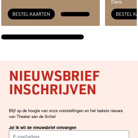
Dans
BESTEL KAARTEN
MEER INFO →
BESTEL K
BEKIJK DE VOLLEDIGE AGENDA →
NIEUWSBRIEF
INSCHRIJVEN
Blijf op de hoogte van onze voorstellingen en het laatste nieuws
van Theater aan de Schie!
Ja! Ik wil de nieuwsbrief ontvangen