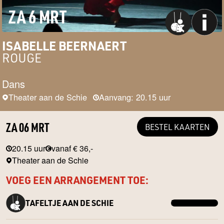
ZA 6 MRT
ISABELLE BEERNAERT
ROUGE
Dans
Theater aan de Schie
Aanvang: 20.15 uur
ZA 06 MRT
BESTEL KAARTEN
20.15 uur
vanaf € 36,-
Theater aan de Schie
VOEG EEN ARRANGEMENT TOE:
TAFELTJE AAN DE SCHIE
MEER INFO →