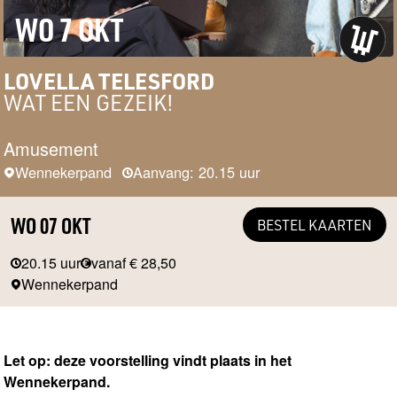
WO 7 OKT
LOVELLA TELESFORD
WAT EEN GEZEIK!
Amusement
Wennekerpand
Aanvang: 20.15 uur
WO 07 OKT
BESTEL KAARTEN
20.15 uur
vanaf € 28,50
Wennekerpand
Let op: deze voorstelling vindt plaats in het
Wennekerpand.