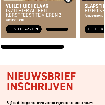
VUILE HUICHELAAR
SLÄPSTI
IK ZIT HIER ALLEEN
HO HO K
KERSTFEEST TE VIEREN 2!
Amusement
Amusement
BESTEL KAARTEN
MEER INFO →
BESTEL K
BEKIJK DE VOLLEDIGE AGENDA →
NIEUWSBRIEF
INSCHRIJVEN
Blijf op de hoogte van onze voorstellingen en het laatste nieuws