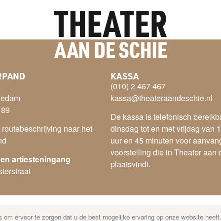
RPAND
KASSA
2
(010) 2 467 467
iedam
kassa@theateraandeschie.nl
 89
De kassa is telefonisch bereikb
e routebeschrijving naar het
dinsdag tot en met vrijdag van 1
nd
uur en 45 minuten voor aanvan
voorstelling die in Theater aan
 en artiesteningang
plaatsvindt.
terstraat
 om ervoor te zorgen dat u de best mogelijke ervaring op onze website heeft
r
–
Cookies
–
Privacy Statement