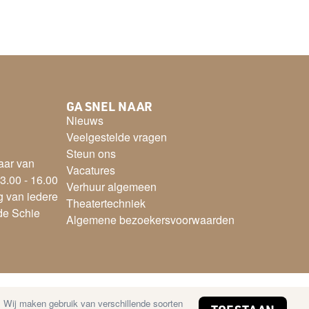
GA SNEL NAAR
Nieuws
Veelgestelde vragen
Steun ons
aar van
Vacatures
3.00 - 16.00
Verhuur algemeen
g van iedere
Theatertechniek
 de Schie
Algemene bezoekersvoorwaarden
. Wij maken gebruik van verschillende soorten