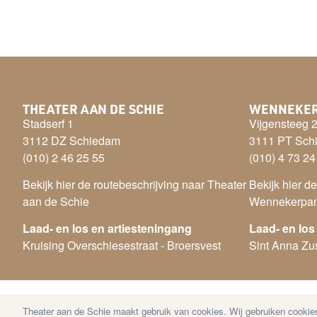
THEATER AAN DE SCHIE
WENNEKE
Stadserf 1
Vijgensteeg 
3112 DZ Schiedam
3111 PT Sch
(010) 2 46 25 55
(010) 4 73 24
Bekijk hier de routebeschrijving naar Theater
Bekijk hier d
aan de Schie
Wennekerpa
Laad- en los en artiesteningang
Laad- en los
Kruising Overschiesestraat - Broersvest
Sint Anna Zus
Theater aan de Schie maakt gebruik van cookies. Wij gebruiken cookies
© Copyright 2026 Theater aan de Schie —
Disclaime