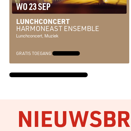
WO 23 SEP
LUNCHCONCERT
HARMONEAST ENSEMBLE
Lunchconcert, Muziek
GRATIS TOEGANG
MEER INFO →
BEKIJK DE VOLLEDIGE AGENDA →
NIEUWSBRI