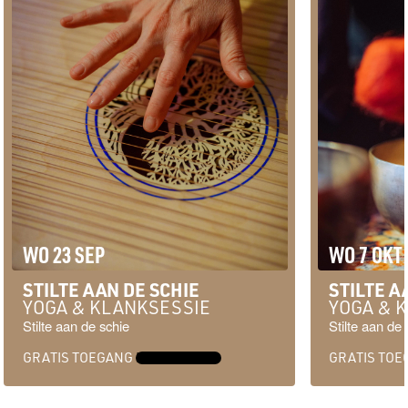
WO 23 SEP
WO 7 OKT
STILTE AAN DE SCHIE
STILTE A
YOGA & KLANKSESSIE
YOGA & 
Stilte aan de schie
Stilte aan de 
GRATIS TOEGANG
MEER INFO →
GRATIS TO