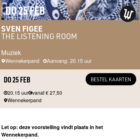
DO 25 FEB
SVEN FIGEE
THE LISTENING ROOM
Muziek
Wennekerpand
Aanvang: 20.15 uur
DO 25 FEB
BESTEL KAARTEN
20.15 uur
vanaf € 27,50
Wennekerpand
Let op: deze voorstelling vindt plaats in het
Wennekerpand.