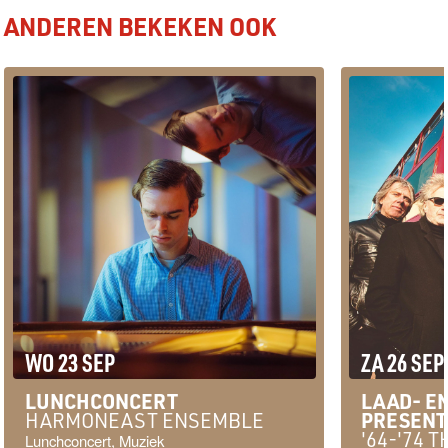
ANDEREN BEKEKEN OOK
WO 23 SEP
ZA 26 SEP
LUNCHCONCERT
LAAD- EN
PRESENT
HARMONEAST ENSEMBLE
'64-'74 
Lunchconcert, Muziek