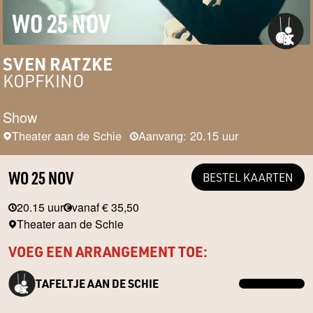
WO 25 NOV
SVEN RATZKE
KOPFKINO
Show
Theater aan de Schie
Aanvang: 20.15 uur
WO 25 NOV
BESTEL KAARTEN
20.15 uur
vanaf € 35,50
Theater aan de Schie
VOEG EEN ARRANGEMENT TOE:
TAFELTJE AAN DE SCHIE
MEER INFO →