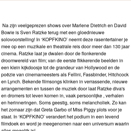
Na zijn veelgeprezen shows over Marlene Dietrich en David
Bowie is Sven Ratzke terug met een gloednieuwe
solovoorstelling! In ‘KOPFKINO’ neemt deze rasentertainer je
mee op een muzikale en theatrale reis door meer dan 130 jaar
cinema. Ratzke laat je dwalen door de flonkerende
droomwereld van film; van de eerste flikkerende beelden in
een klein kijkdoosje tot de grandeur van Hollywood en de
poëzie van cinemameesters als Fellini, Fassbinder, Hitchcock
en Lynch. Bekende filmsongs klinken in verrassende, nieuwe
arrangementen en tussen de muziek door laat Ratzke diva's
en dromers tot leven komen in, vaak persoonlijke , verhalen
en herinneringen. Soms geestig, soms melancholiek. Zo kan
het zomaar zijn dat Greta Garbo of Miss Piggy plots voor je
staat. In ‘KOPFKINO’ verandert het podium in een levend
filmdoek en word je meegenomen naar een universum waarin
alles mogelijk is!