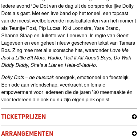
iedere avond ‘De Dot van de dag uit de oorspronkelijke Dolly
Dots als gast. Met een live band op het toneel, een topcast
van de meest veelbelovende musicaltalenten van het moment
als Teuntje Post, Pip Lucas, Kiki Loonstra, Yara Brand,
Shanna Slaap en Juliette van Leeuwen. In regie van Geert
Lageveen en een geheel nieuw geschreven tekst van Tamara
Bos. Zing mee met alle iconische hits, waaronder
Love Me
Just a Little Bit More, Radio, (Tell It All About) Boys, Do Wah
Diddy Diddy, She’s a Liar
en
Hela-di-ladi-lo
.
Dolly Dots – de musical
: energiek, emotioneel en feestelijk.
Een ode aan vriendschap, veerkracht en female
empowerment voor iedereen die de jaren ’80 meemaakte én
voor iedereen die ook nu nu zijn eigen plek opeist.
TICKETPRIJZEN
ARRANGEMENTEN