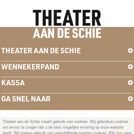
THEATER AAN DE SCHIE
WENNEKERPAND
KASSA
GA SNEL NAAR
Theater aan de Schie maakt gebruik van cookies. Wij gebruiken cookies
© Copyright 2026 Theater aan de Schie —
om ervoor te zorgen dat u de best mogelijke ervaring op onze website
Disclaimer
–
Cookies
–
Privacy Statement
heeft. Wij maken gebruik van verschillende soorten cookies. Klik
hier
voor