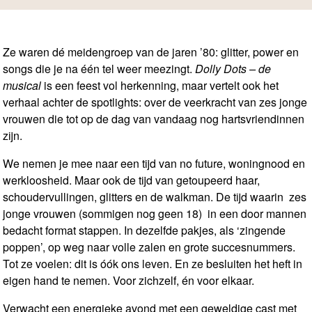
Ze waren dé meidengroep van de jaren ’80: glitter, power en
songs die je na één tel weer meezingt.
Dolly Dots – de
musical
is een feest vol herkenning, maar vertelt ook het
verhaal achter de spotlights: over de veerkracht van zes jonge
vrouwen die tot op de dag van vandaag nog hartsvriendinnen
zijn.
We nemen je mee naar een tijd van no future, woningnood en
werkloosheid. Maar ook de tijd van getoupeerd haar,
schoudervullingen, glitters en de walkman. De tijd waarin zes
jonge vrouwen (sommigen nog geen 18) in een door mannen
bedacht format stappen. In dezelfde pakjes, als ‘zingende
poppen’, op weg naar volle zalen en grote succesnummers.
Tot ze voelen: dit is óók ons leven. En ze besluiten het heft in
eigen hand te nemen. Voor zichzelf, én voor elkaar.
Verwacht een energieke avond met een geweldige cast met