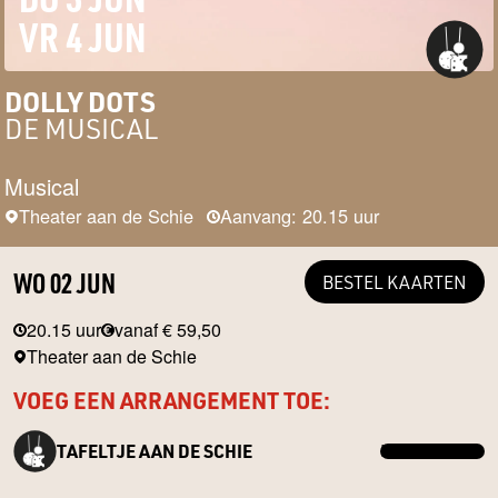
VR 4 JUN
DOLLY DOTS
DE MUSICAL
Musical
Theater aan de Schie
Aanvang: 20.15 uur
WO 02 JUN
BESTEL KAARTEN
20.15 uur
vanaf € 59,50
Theater aan de Schie
VOEG EEN ARRANGEMENT TOE:
TAFELTJE AAN DE SCHIE
MEER INFO →